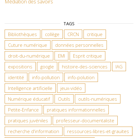
Médiation des savoirs
TAGS
Bibliothèques
collège
CRCN
critique
Cuture numérique
données personnelles
droit-du-numérique
EMI
Esprit critique
expositions
google
histoire-des-sciences
IAG
identité
info-pollution
info-polution
Intelligence artificielle
jeux-vidéo
Numérique éducatif
Outils
outils-numériques
Petite-Enfance
pratiques informationnelles
pratiques juvéniles
professeur-documentaliste
recherche d'information
ressources-libres-et-grauites