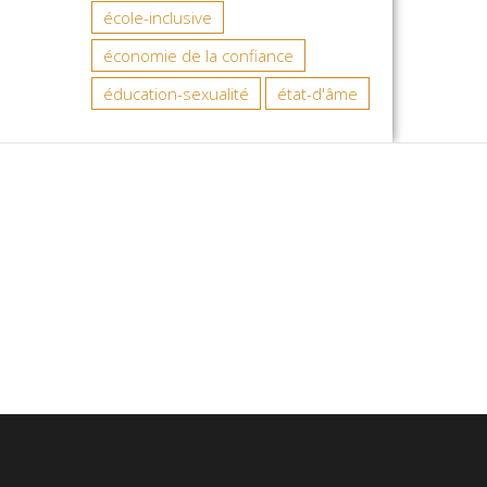
école-inclusive
économie de la confiance
éducation-sexualité
état-d'âme