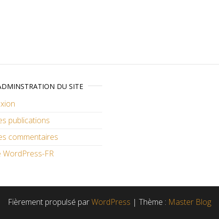
ADMINSTRATION DU SITE
xion
es publications
des commentaires
de WordPress-FR
Fièrement propulsé par
WordPress
|
Thème :
Master Blog