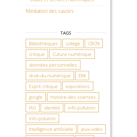
Médiation des savoirs
TAGS
Bibliothèques
collège
CRCN
critique
Cuture numérique
données personnelles
droit-du-numérique
EMI
Esprit critique
expositions
google
histoire-des-sciences
IAG
identité
info-pollution
info-polution
Intelligence artificielle
jeux-vidéo