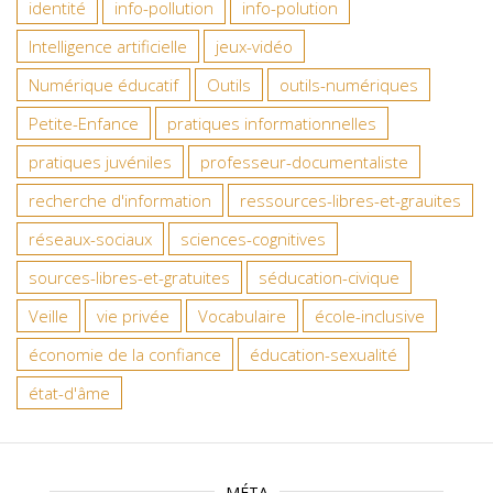
identité
info-pollution
info-polution
Intelligence artificielle
jeux-vidéo
Numérique éducatif
Outils
outils-numériques
Petite-Enfance
pratiques informationnelles
pratiques juvéniles
professeur-documentaliste
recherche d'information
ressources-libres-et-grauites
réseaux-sociaux
sciences-cognitives
sources-libres-et-gratuites
séducation-civique
Veille
vie privée
Vocabulaire
école-inclusive
économie de la confiance
éducation-sexualité
état-d'âme
MÉTA