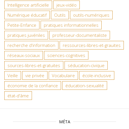
Intelligence artificielle
jeux-vidéo
Numérique éducatif
Outils
outils-numériques
Petite-Enfance
pratiques informationnelles
pratiques juvéniles
professeur-documentaliste
recherche d'information
ressources-libres-et-grauites
réseaux-sociaux
sciences-cognitives
sources-libres-et-gratuites
séducation-civique
Veille
vie privée
Vocabulaire
école-inclusive
économie de la confiance
éducation-sexualité
état-d'âme
MÉTA