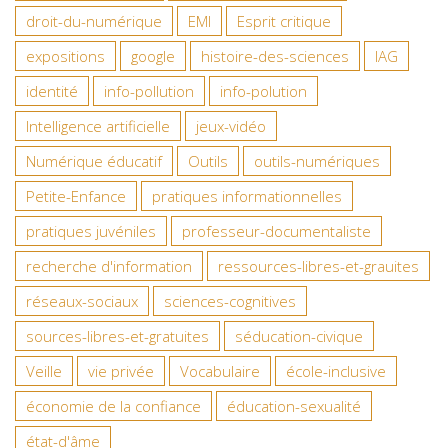
droit-du-numérique
EMI
Esprit critique
expositions
google
histoire-des-sciences
IAG
identité
info-pollution
info-polution
Intelligence artificielle
jeux-vidéo
Numérique éducatif
Outils
outils-numériques
Petite-Enfance
pratiques informationnelles
pratiques juvéniles
professeur-documentaliste
recherche d'information
ressources-libres-et-grauites
réseaux-sociaux
sciences-cognitives
sources-libres-et-gratuites
séducation-civique
Veille
vie privée
Vocabulaire
école-inclusive
économie de la confiance
éducation-sexualité
état-d'âme