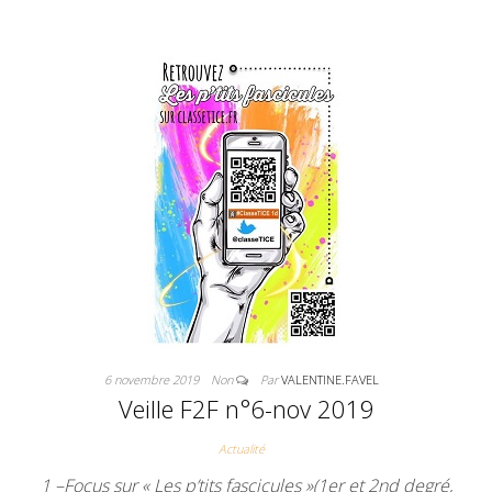
6 novembre 2019
Non
Par
VALENTINE.FAVEL
Veille F2F n°6-nov 2019
Actualité
1 –Focus sur « Les p’tits fascicules »(1er et 2nd degré,