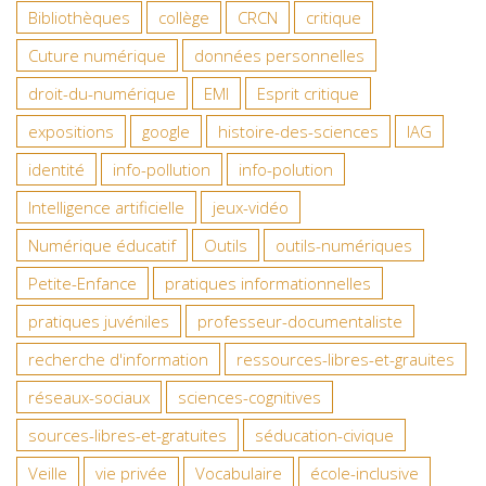
Bibliothèques
collège
CRCN
critique
Cuture numérique
données personnelles
droit-du-numérique
EMI
Esprit critique
expositions
google
histoire-des-sciences
IAG
identité
info-pollution
info-polution
Intelligence artificielle
jeux-vidéo
Numérique éducatif
Outils
outils-numériques
Petite-Enfance
pratiques informationnelles
pratiques juvéniles
professeur-documentaliste
recherche d'information
ressources-libres-et-grauites
réseaux-sociaux
sciences-cognitives
sources-libres-et-gratuites
séducation-civique
Veille
vie privée
Vocabulaire
école-inclusive