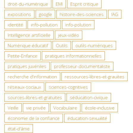
droit-du-numérique
EMI
Esprit critique
expositions
google
histoire-des-sciences
IAG
identité
info-pollution
info-polution
Intelligence artificielle
jeux-vidéo
Numérique éducatif
Outils
outils-numériques
Petite-Enfance
pratiques informationnelles
pratiques juvéniles
professeur-documentaliste
recherche d'information
ressources-libres-et-grauites
réseaux-sociaux
sciences-cognitives
sources-libres-et-gratuites
séducation-civique
Veille
vie privée
Vocabulaire
école-inclusive
économie de la confiance
éducation-sexualité
état-d'âme