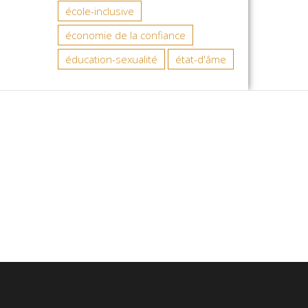
école-inclusive
économie de la confiance
éducation-sexualité
état-d'âme