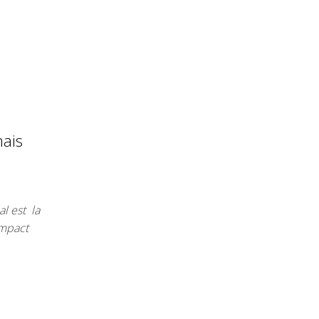
mais
al est la
impact