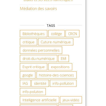
Médiation des savoirs
TAGS
Bibliothèques
collège
CRCN
critique
Cuture numérique
données personnelles
droit-du-numérique
EMI
Esprit critique
expositions
google
histoire-des-sciences
IAG
identité
info-pollution
info-polution
Intelligence artificielle
jeux-vidéo