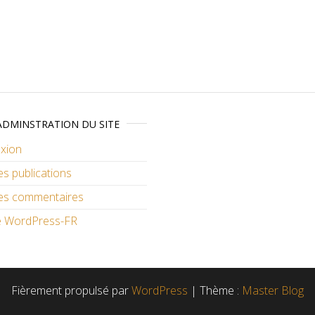
ADMINSTRATION DU SITE
xion
es publications
des commentaires
de WordPress-FR
Fièrement propulsé par
WordPress
|
Thème :
Master Blog