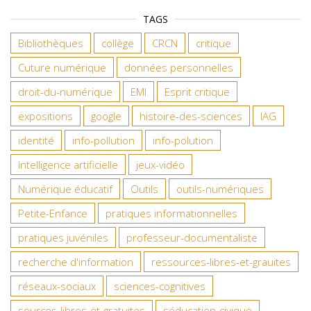
TAGS
Bibliothèques
collège
CRCN
critique
Cuture numérique
données personnelles
droit-du-numérique
EMI
Esprit critique
expositions
google
histoire-des-sciences
IAG
identité
info-pollution
info-polution
Intelligence artificielle
jeux-vidéo
Numérique éducatif
Outils
outils-numériques
Petite-Enfance
pratiques informationnelles
pratiques juvéniles
professeur-documentaliste
recherche d'information
ressources-libres-et-grauites
réseaux-sociaux
sciences-cognitives
sources-libres-et-gratuites
séducation-civique