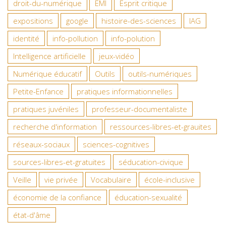
droit-du-numérique
EMI
Esprit critique
expositions
google
histoire-des-sciences
IAG
identité
info-pollution
info-polution
Intelligence artificielle
jeux-vidéo
Numérique éducatif
Outils
outils-numériques
Petite-Enfance
pratiques informationnelles
pratiques juvéniles
professeur-documentaliste
recherche d'information
ressources-libres-et-grauites
réseaux-sociaux
sciences-cognitives
sources-libres-et-gratuites
séducation-civique
Veille
vie privée
Vocabulaire
école-inclusive
économie de la confiance
éducation-sexualité
état-d'âme