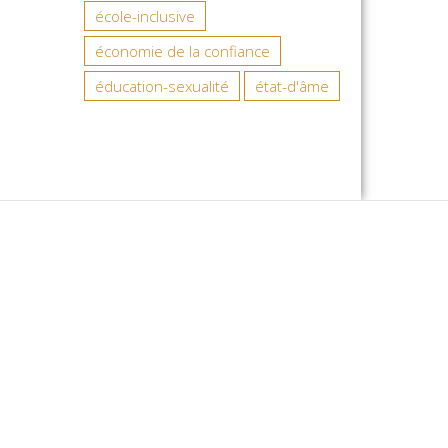
école-inclusive
économie de la confiance
éducation-sexualité
état-d'âme