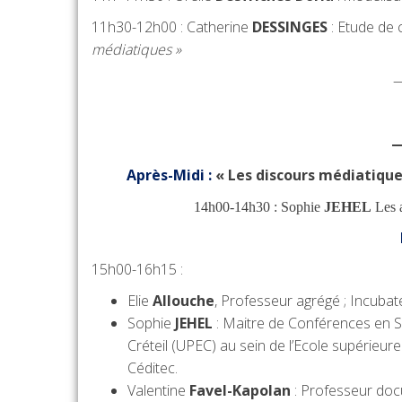
11h30-12h00 : Catherine
DESSINGES
: Etude de 
médiatiques »
Après-Midi :
« Les discours médiatiques
14h00-14h30 : Sophie
JEHEL
Les a
15h00-16h15 :
Elie
Allouche
, Professeur agrégé ; Incubat
Sophie
JEHEL
: Maitre de Conférences en Sc
Créteil (UPEC) au sein de l’Ecole supérieur
Céditec.
Valentine
Favel-KapoIan
: Professeur docu