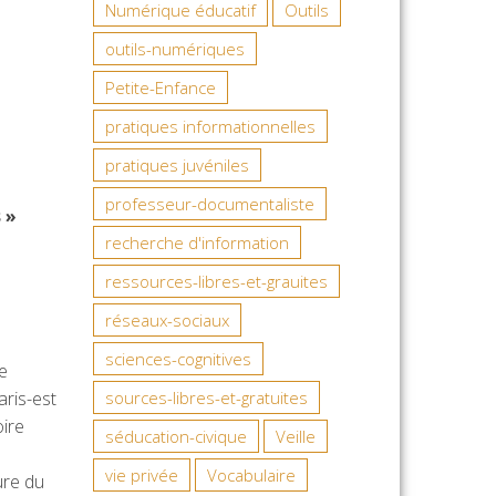
Numérique éducatif
Outils
outils-numériques
Petite-Enfance
pratiques informationnelles
pratiques juvéniles
professeur-documentaliste
 »
recherche d'information
ressources-libres-et-grauites
réseaux-sociaux
sciences-cognitives
e
sources-libres-et-gratuites
aris-est
oire
séducation-civique
Veille
vie privée
Vocabulaire
ure du