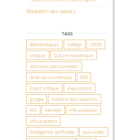
Médiation des savoirs
TAGS
Bibliothèques
collège
CRCN
critique
Cuture numérique
données personnelles
droit-du-numérique
EMI
Esprit critique
expositions
google
histoire-des-sciences
IAG
identité
info-pollution
info-polution
Intelligence artificielle
jeux-vidéo