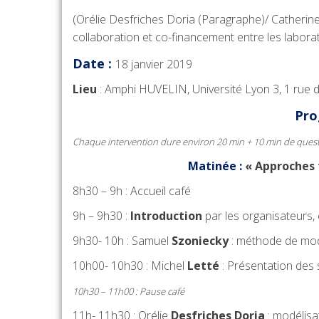
(Orélie Desfriches Doria (Paragraphe)/ Catheri
collaboration et co-financement entre les laborat
Date :
18 janvier 2019
Lieu
: Amphi HUVELIN, Université Lyon 3, 1 rue de
Pro
Chaque intervention dure environ 20 min + 10 min de ques
Matinée :
« Approches 
8h30 – 9h : Accueil café
9h – 9h30 :
Introduction
par les organisateurs, 
9h30- 10h : Samuel
Szoniecky
: méthode de modél
10h00- 10h30 : Michel
Letté
: Présentation des 
10h30 – 11h00 : Pause café
11h- 11h30 : Orélie
Desfriches Doria
: modélisa