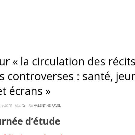
r « la circulation des récit
s controverses : santé, jeu
et écrans »
re 2018
Non
Par
VALENTINE.FAVEL
urnée d’étude