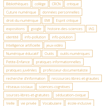
Bibliothèques
collège
CRCN
critique
Cuture numérique
données personnelles
droit-du-numérique
EMI
Esprit critique
expositions
google
histoire-des-sciences
IAG
identité
info-pollution
info-polution
Intelligence artificielle
jeux-vidéo
Numérique éducatif
Outils
outils-numériques
Petite-Enfance
pratiques informationnelles
pratiques juvéniles
professeur-documentaliste
recherche d'information
ressources-libres-et-grauites
réseaux-sociaux
sciences-cognitives
sources-libres-et-gratuites
séducation-civique
Veille
vie privée
Vocabulaire
école-inclusive