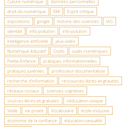
Cuture numérique
données personnelles
droit-du-numérique
EMI
Esprit critique
expositions
google
histoire-des-sciences
IAG
identité
info-pollution
info-polution
Intelligence artificielle
jeux-vidéo
Numérique éducatif
Outils
outils-numériques
Petite-Enfance
pratiques informationnelles
pratiques juvéniles
professeur-documentaliste
recherche d'information
ressources-libres-et-grauites
réseaux-sociaux
sciences-cognitives
sources-libres-et-gratuites
séducation-civique
Veille
vie privée
Vocabulaire
école-inclusive
économie de la confiance
éducation-sexualité